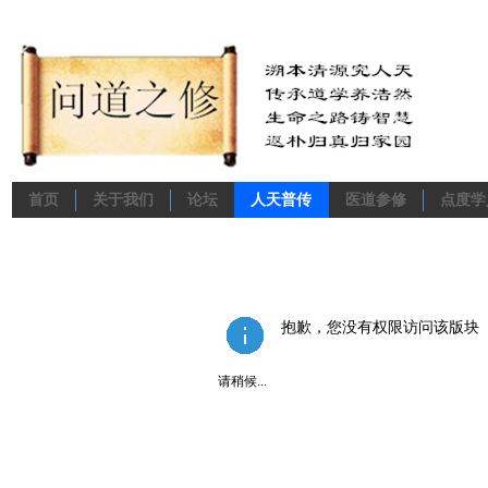
首页
关于我们
论坛
人天普传
医道参修
点度学
抱歉，您没有权限访问该版块
请稍候...