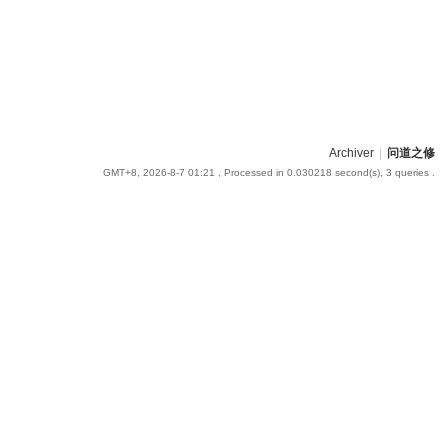
Archiver
|
问道之修
GMT+8, 2026-8-7 01:21
, Processed in 0.030218 second(s), 3 queries .