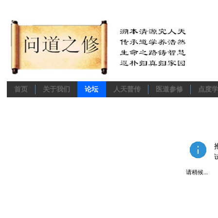
首页
关于我们
论坛
人天普传
医道参修
点度
请稍候...