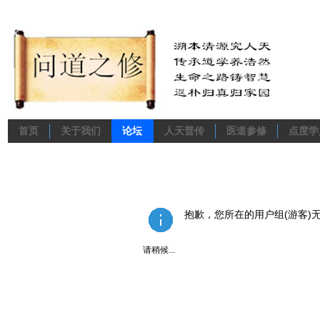
首页
关于我们
论坛
人天普传
医道参修
点度学
抱歉，您所在的用户组(游客)
请稍候...