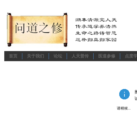
首页
关于我们
论坛
人天普传
医道参修
点度
请稍候...