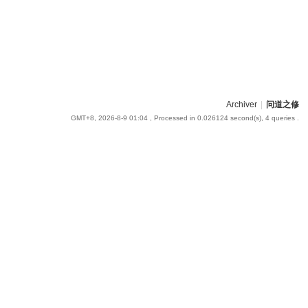
Archiver
|
问道之修
GMT+8, 2026-8-9 01:04
, Processed in 0.026124 second(s), 4 queries .